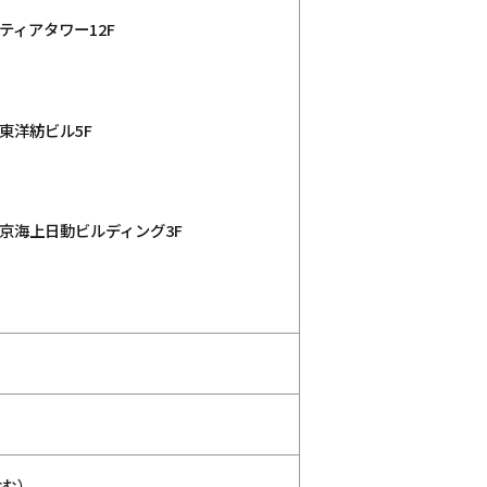
ンティアタワー12F
タ東洋紡ビル5F
佐賀東京海上日動ビルディング3F
含む）