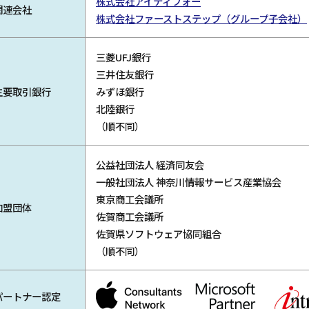
株式会社アイティフォー
関連会社
株式会社ファーストステップ（グループ子会社）
三菱UFJ銀行
三井住友銀行
主要取引銀行
みずほ銀行
北陸銀行
（順不同）
公益社団法人 経済同友会
一般社団法人 神奈川情報サービス産業協会
東京商工会議所
加盟団体
佐賀商工会議所
佐賀県ソフトウェア協同組合
（順不同）
パートナー認定