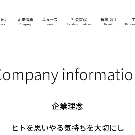
業紹介
企業情報
ニュース
社会貢献
新卒採用
vice
Company
News
Social contributions
Recruit
Mid car
Company informatio
企業理念
ヒトを思いやる気持ちを大切にし