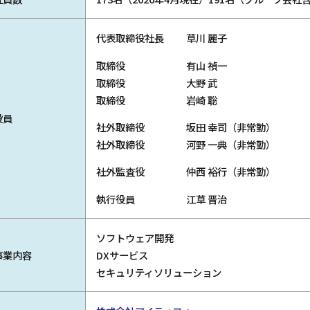
代表取締役社長
草川 麗子
取締役
有山 禎一
取締役
大野 武
取締役
岩崎 聡
役員
社外取締役
坂田 幸司（非常勤）
社外取締役
河野 一典（非常勤）
社外監査役
仲西 裕行（非常勤）
執行役員
江草 晋治
ソフトウェア開発
事業内容
DXサービス
セキュリティソリューション