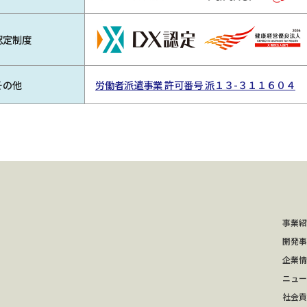
認定制度
その他
労働者派遣事業 許可番号 派１３-３１１６０４
事業紹
開発事
企業情
ニュー
社会貢