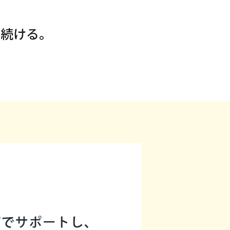
、
り続ける。